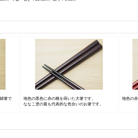
婦箸で
地色の黒色に赤の種を蒔いた大箸です。
地色の
ななこ塗の最も代表的な色合いのお箸です。