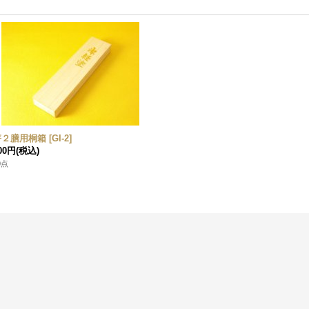
箸２膳用桐箱
[
GI-2
]
00円
(税込)
0点