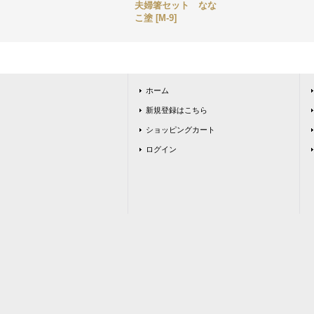
夫婦箸セット なな
こ塗
[
M-9
]
ホーム
新規登録はこちら
ショッピングカート
ログイン