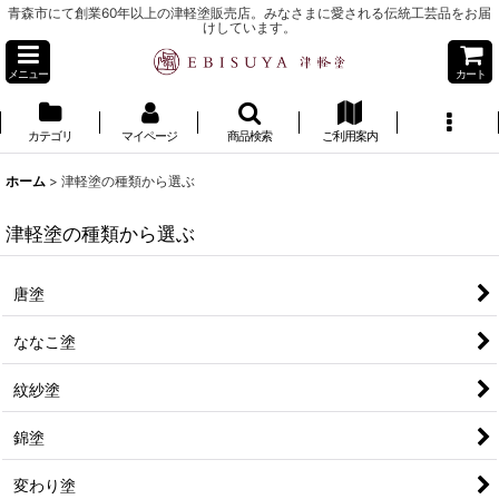
青森市にて創業60年以上の津軽塗販売店。みなさまに愛される伝統工芸品をお届
けしています。
メニュー
カート
カテゴリ
マイページ
商品検索
ご利用案内
ホーム
>
津軽塗の種類から選ぶ
津軽塗の種類から選ぶ
唐塗
ななこ塗
紋紗塗
錦塗
変わり塗