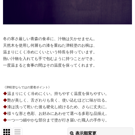
冬の寒さ厳しい青森の食卓に、汁物は欠かせません。
天然木を使用し何層もの漆を重ねた津軽塗のお椀は、
温まりにくく冷めにくいという特長を持っています。
熱い汁物を入れても手で包むように持つことができ、
一度温まると食事の間はその温度を保ってくれます。
《津軽塗ならではの愛着ポイント》
◆
温まりにくく冷めにくい。持ちやすく温度を保ちやすい。
◆
艶が美しく、舌ざわりも良く、使い込むほどに味が出る。
◆
漆は洗って乾いた後も硬化し続けるため、さらに丈夫に。
◆
様々な形と色彩、お好みにあわせて選べる多彩な品揃え。
◆
一つ一つ細やかな部分まで塗が行き届いた職人の手作り。
表示順変更
閉じる