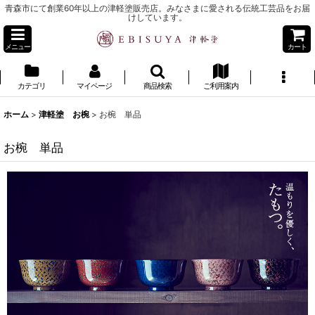
青森市にて創業60年以上の津軽塗販売店。みなさまに愛される伝統工芸品をお届
けしています。
メニュー
カート
カテゴリ
マイページ
商品検索
ご利用案内
ホーム
>
津軽塗 お椀
>
お椀 単品
お椀 単品