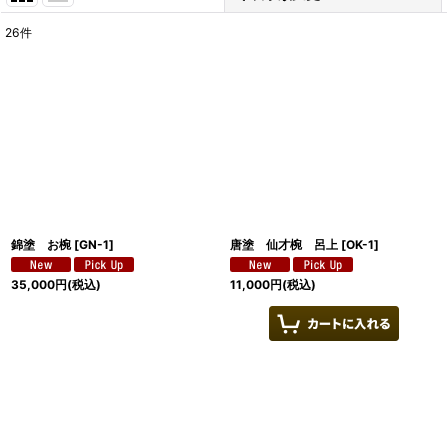
26
件
表示数
:
並び順
:
絞り込む
錦塗 お椀
[
GN-1
]
唐塗 仙才椀 呂上
[
OK-1
]
35,000
円
(税込)
11,000
円
(税込)