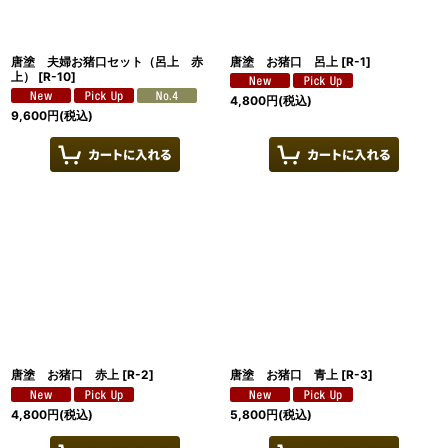
唐塗 夫婦お猪口セット（呂上 赤
唐塗 お猪口 呂上
[
R-1
]
上）
[
R-10
]
4,800
円
(税込)
9,600
円
(税込)
唐塗 お猪口 赤上
[
R-2
]
唐塗 お猪口 青上
[
R-3
]
4,800
円
(税込)
5,800
円
(税込)