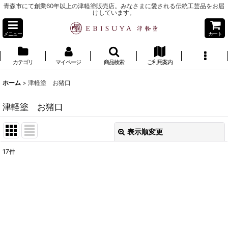
青森市にて創業60年以上の津軽塗販売店。みなさまに愛される伝統工芸品をお届
けしています。
メニュー
カート
カテゴリ
マイページ
商品検索
ご利用案内
ホーム
>
津軽塗 お猪口
津軽塗 お猪口
表示順変更
閉じる
17
件
表示数
:
並び順
:
絞り込む