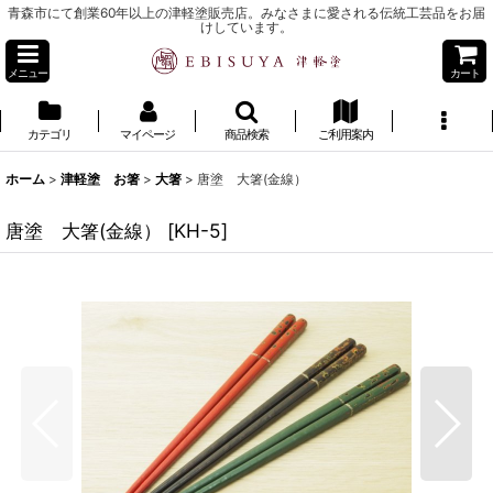
青森市にて創業60年以上の津軽塗販売店。みなさまに愛される伝統工芸品をお届
けしています。
メニュー
カート
カテゴリ
マイページ
商品検索
ご利用案内
ホーム
>
津軽塗 お箸
>
大箸
>
唐塗 大箸(金線）
唐塗 大箸(金線）
[
KH-5
]