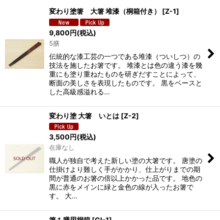
変わり塗箸 大箸 堆漆（桐箱付き）
[
Z-1
]
9,800
円
(税込)
5膳
伝統的な漆工芸の一つである堆漆（ついしつ）の
技法を施したお箸です。 堆漆とは色の違う漆を幾
重にも塗り重ねたものを研ぎだすことによって、
断面の美しさを表現したものです。 黒をベースと
した高級感溢れる…
変わり塗 大箸 いとは
[
Z-2
]
3,500
円
(税込)
在庫なし
職人が独自で考えた新しい塗の大箸です。 唐塗の
仕掛けより難しく手がかかり、仕上がりまでの期
間が普通のお箸の倍以上かかった品です。 地色の
黒に赤をメインに緑と金色の線が入ったお箸で
す。 大…
箸１膳用桐箱
[
GI-1
]