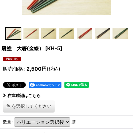
唐塗 大箸(金線）
[
KH-5
]
販売価格
:
2,500
円
(税込)
Facebookでシェア
在庫確認はこちら
色
を選択してください
数量
:
膳