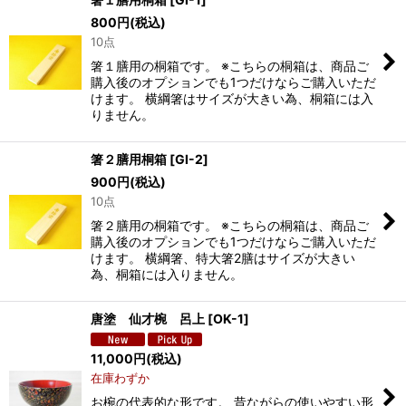
800
円
(税込)
10点
箸１膳用の桐箱です。 ※こちらの桐箱は、商品ご
購入後のオプションでも1つだけならご購入いただ
けます。 横綱箸はサイズが大きい為、桐箱には入
りません。
箸２膳用桐箱
[
GI-2
]
900
円
(税込)
10点
箸２膳用の桐箱です。 ※こちらの桐箱は、商品ご
購入後のオプションでも1つだけならご購入いただ
けます。 横綱箸、特大箸2膳はサイズが大きい
為、桐箱には入りません。
唐塗 仙才椀 呂上
[
OK-1
]
11,000
円
(税込)
在庫わずか
お椀の代表的な形です。 昔ながらの使いやすい形