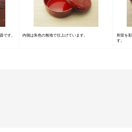
器です。
内側は朱色の無地で仕上げています。
和室を
す。