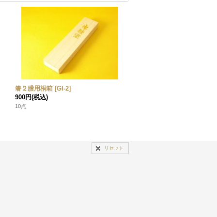
箸２膳用桐箱
[
GI-2
]
900円
(税込)
10点
リセット