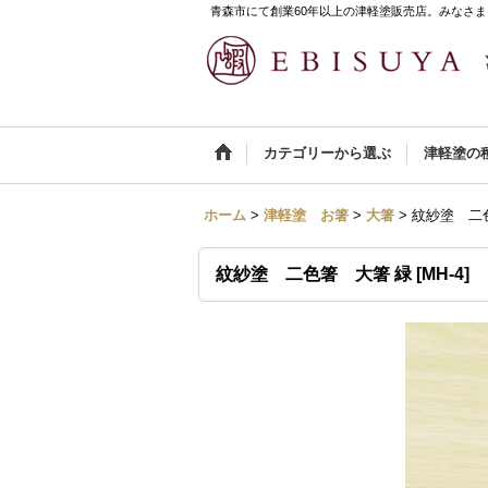
青森市にて創業60年以上の津軽塗販売店。みなさま
カテゴリーから選ぶ
津軽塗の
ホーム
>
津軽塗 お箸
>
大箸
>
紋紗塗 二
紋紗塗 二色箸 大箸 緑
[
MH-4
]