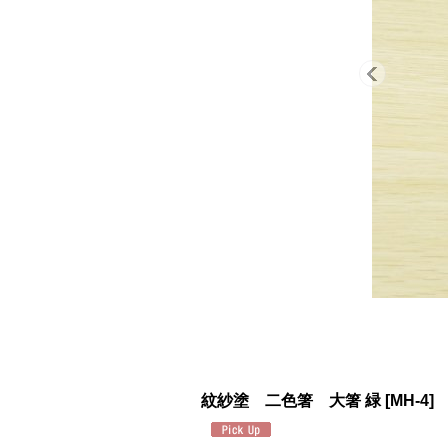
紋紗塗 二色箸 大箸 緑
[
MH-4
]