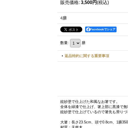
販売価格
:
3,500円
(税込)
4膳
Facebookでシェア
数量
:
膳
返品特約に関する重要事項
紋紗塗で仕上げた和風なお箸です。
全体を緑漆で仕上げ、箸上部に黒漆で無
紋紗塗で仕上げているので箸先も滑りづ
大箸：長さ23.5cm、頭寸0.8cm、1膳35
材質：天然木