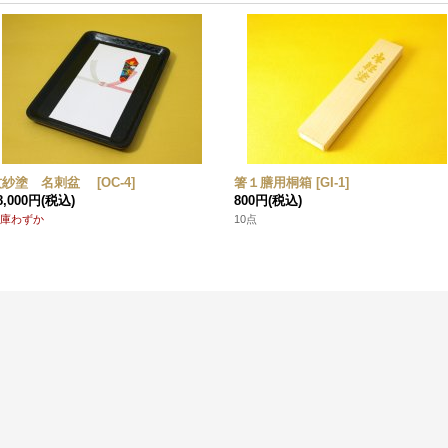
紋紗塗 名刺盆
[
OC-4
]
箸１膳用桐箱
[
GI-1
]
8,000円
(税込)
800円
(税込)
庫わずか
10点