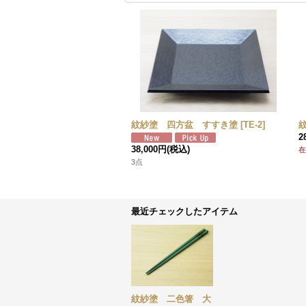
紋紗塗 四方盆 すすき塗
[
TE-2
]
2
38,000円
(税込)
在
3点
最近チェックしたアイテム
紋紗塗 二色箸 大