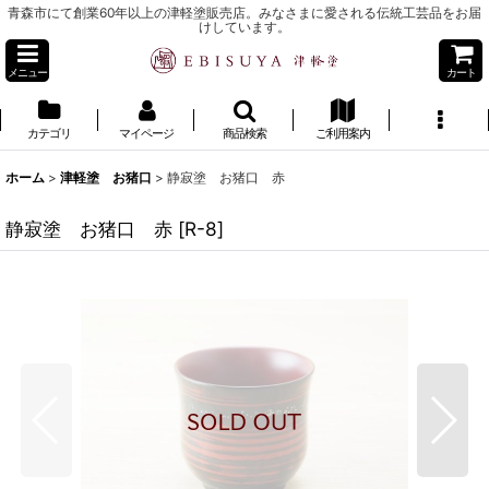
青森市にて創業60年以上の津軽塗販売店。みなさまに愛される伝統工芸品をお届
けしています。
メニュー
カート
カテゴリ
マイページ
商品検索
ご利用案内
ホーム
>
津軽塗 お猪口
>
静寂塗 お猪口 赤
静寂塗 お猪口 赤
[
R-8
]