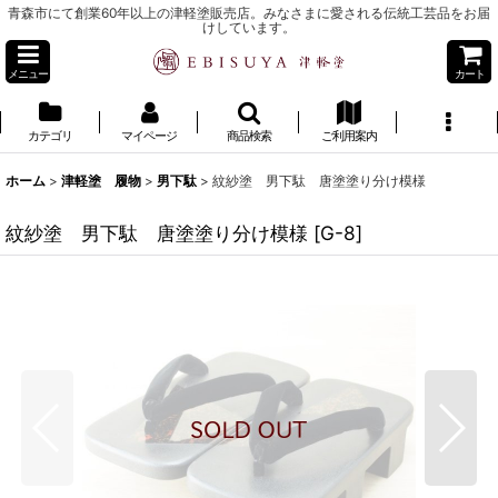
青森市にて創業60年以上の津軽塗販売店。みなさまに愛される伝統工芸品をお届
けしています。
メニュー
カート
カテゴリ
マイページ
商品検索
ご利用案内
ホーム
>
津軽塗 履物
>
男下駄
>
紋紗塗 男下駄 唐塗塗り分け模様
紋紗塗 男下駄 唐塗塗り分け模様
[
G-8
]