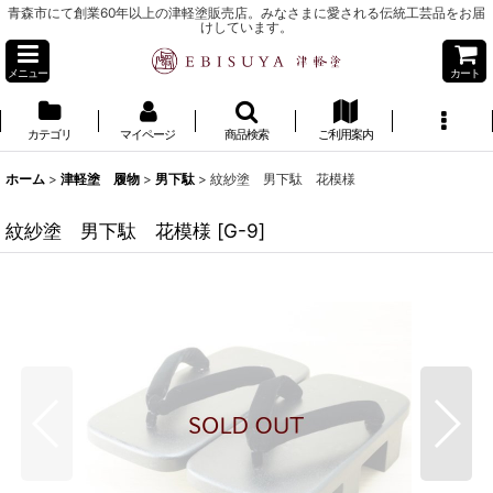
青森市にて創業60年以上の津軽塗販売店。みなさまに愛される伝統工芸品をお届
けしています。
メニュー
カート
カテゴリ
マイページ
商品検索
ご利用案内
ホーム
>
津軽塗 履物
>
男下駄
>
紋紗塗 男下駄 花模様
紋紗塗 男下駄 花模様
[
G-9
]