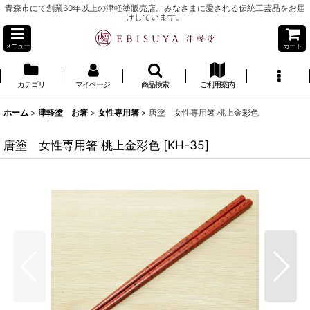
青森市にて創業60年以上の津軽塗販売店。みなさまに愛される伝統工芸品をお届
けしています。
メニュー
カート
カテゴリ
マイページ
商品検索
ご利用案内
ホーム
>
津軽塗 お箸
>
女性専用箸
>
唐塗 女性専用箸 桃上金彩色
唐塗 女性専用箸 桃上金彩色
[
KH-35
]