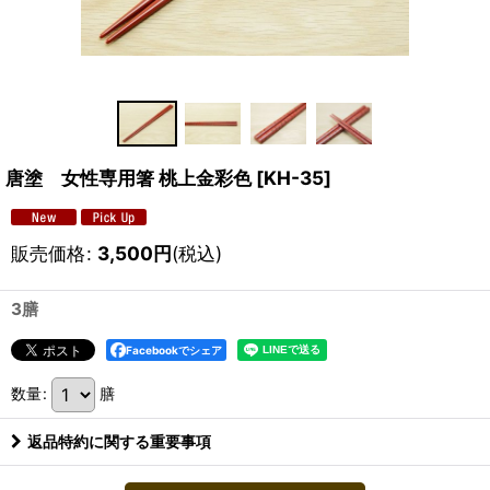
唐塗 女性専用箸 桃上金彩色
[
KH-35
]
販売価格
:
3,500
円
(税込)
3膳
Facebookでシェア
数量
:
膳
返品特約に関する重要事項