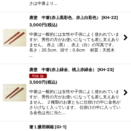
さは中箸より…
唐塗 中箸(赤上黒彩色、赤上白彩色）
[
KH-22
]
3,000
円
(税込)
中箸は一般的には女性や子供によく使われていま
すが、男性の方がお使いになっても差し支えあり
ません。 赤上（黒）、赤上（白）の写真です。
長さ：20.5cm、頭寸：0.8cm 材質：天然木
…
唐塗 中箸(赤上緑金、桃上赤緑金）
[
KH-23
]
3,500
円
(税込)
中箸は一般的には女性や子供によく使われていま
すが、男性の方がお使いになっても差し支えあり
ません。 ２種類のお箸ともに仕掛けの中に金色が
さりげなく入っています。 仕掛けの中に入ってい
る金色は光に当た…
箸１膳用桐箱
[
GI-1
]