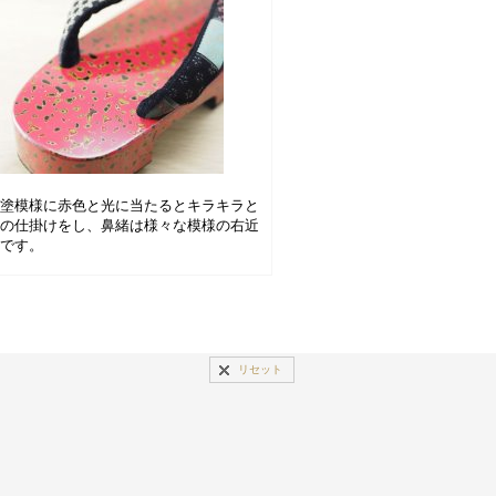
唐塗模様に赤色と光に当たるとキラキラと
色の仕掛けをし、鼻緒は様々な模様の右近
駄です。
リセット