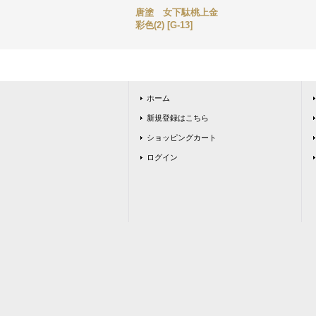
唐塗 女下駄桃上金
彩色(2)
[
G-13
]
ホーム
新規登録はこちら
ショッピングカート
ログイン