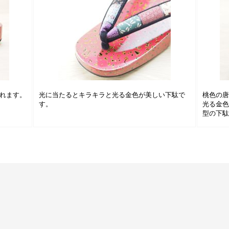
れます。
光に当たるとキラキラと光る金色が美しい下駄で
桃色の
す。
光る金
型の下