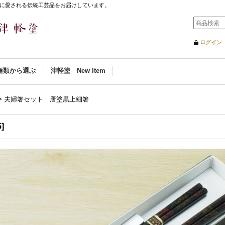
に愛される伝統工芸品をお届けしています。
ログイン
種類から選ぶ
津軽塗 New Item
>
夫婦箸セット 唐塗黒上細箸
5
]