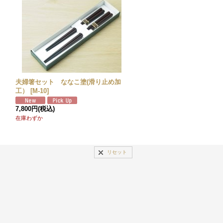
夫婦箸セット ななこ塗(滑り止め加
工）
[
M-10
]
7,800円
(税込)
在庫わずか
リセット