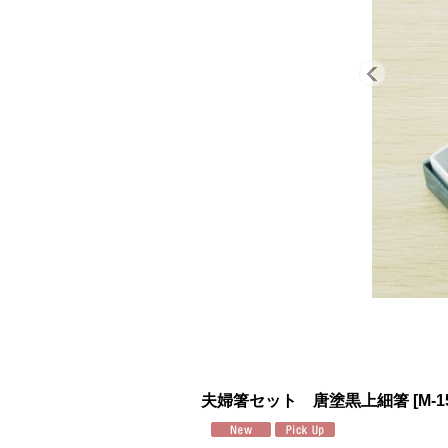
夫婦箸セット 唐塗黒上細箸
[
M-1