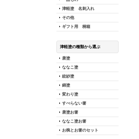
津軽塗 名刺入れ
その他
ギフト用 桐箱
津軽塗の種類から選ぶ
唐塗
ななこ塗
紋紗塗
錦塗
変わり塗
すべらない箸
唐塗お箸
ななこ塗お箸
お椀とお箸のセット