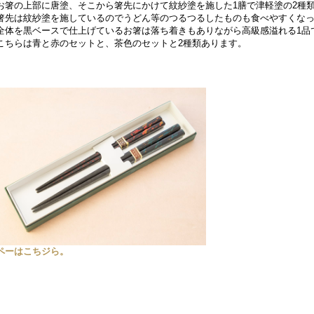
お箸の上部に唐塗、そこから箸先にかけて紋紗塗を施した1膳で津軽塗の2種
箸先は紋紗塗を施しているのでうどん等のつるつるしたものも食べやすくな
全体を黒ベースで仕上げているお箸は落ち着きもありながら高級感溢れる1品
こちらは青と赤のセットと、茶色のセットと2種類あります。
ペーはこちジら。