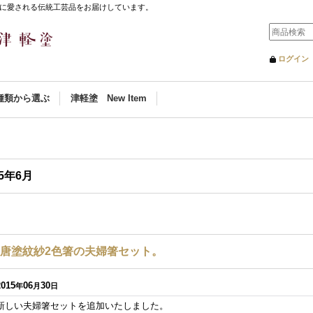
に愛される伝統工芸品をお届けしています。
ログイン
種類から選ぶ
津軽塗 New Item
月
15年6月
唐塗紋紗2色箸の夫婦箸セット。
2015
06
30
年
月
日
新しい夫婦箸セットを追加いたしました。