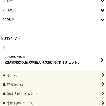
2010年
2009年
2008年
2019年7月
1
件
2019
07
04
年
月
日
紋紗塗唐塗模様の桐箱入り夫婦汁椀箸付きセット。
ホーム
津軽塗とは
津軽塗ができるまで
恵比須屋について